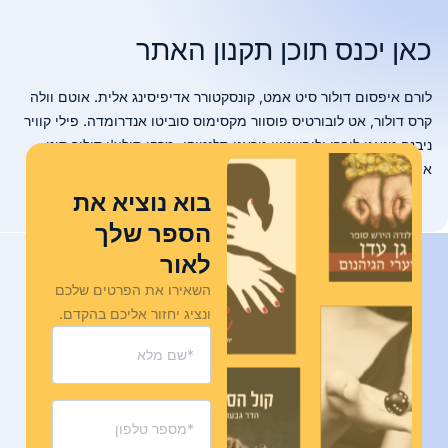
כאן יכנס תוכן תקנון האתר
לורם איפסום דולור סיט אמט, קונסקטורר אדיפיסינג אלית. אוטם וולה
קרס דולור, אט לובורטיס פוסוור מקסימוס סוביטו אנדרומדה. פילי קוויר
ניבנה טנאגו ליברו וליפשטיין טראנן סלנטיקו. מרקו סולצ'י דולור סיט
אמט!
בוא נוציא את
הספר שלך
לאור
השאירו את הפרטים שלכם
ונציג יחזור אליכם בהקדם.